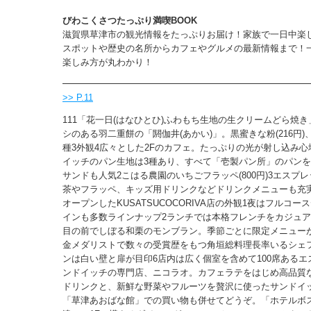
びわこくさつたっぷり満喫BOOK
滋賀県草津市の観光情報をたっぷりお届け！家族で一日中楽
スポットや歴史の名所からカフェやグルメの最新情報まで！
楽しみ方が丸わかり！
>> P.11
111「花一日(はなひとひ)ふわもち生地の生クリームどら焼き」
シのある羽二重餅の「閼伽井(あかい)」。黒蜜きな粉(216円)、抹
種3外観4広々とした2Fのカフェ。たっぷりの光が射し込み心
イッチのパン生地は3種あり、すべて「壱製パン所」のパン
サンドも人気2こはる農園のいちごフラッペ(800円)3エスプ
茶やフラッペ、キッズ用ドリンクなどドリンクメニューも充実4
オープンしたKUSATSUCOCORIVA店の外観1夜はフルコ
インも多数ラインナップ2ランチでは本格フレンチをカジュア
目の前でしぼる和栗のモンブラン。季節ごとに限定メニュー
金メダリストで数々の受賞歴をもつ角垣総料理長率いるシェ
ンは白い壁と扉が目印6店内は広く個室を含めて100席あるエ
ンドイッチの専門店、ニコラオ。カフェラテをはじめ高品質
ドリンクと、新鮮な野菜やフルーツを贅沢に使ったサンドイ
「草津あおばな館」での買い物も併せてどうぞ。「ホテルボ