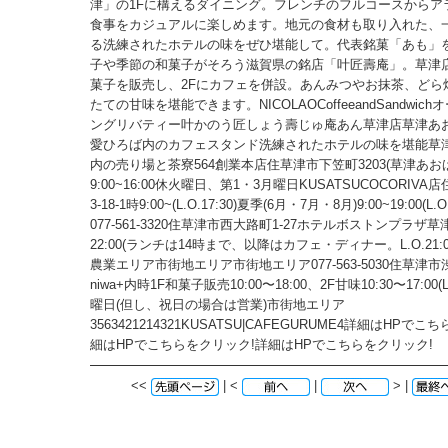
津」の1Fに構えるダイニング。フレンチのフルコースからア
食事をカジュアルに楽しめます。地元の食材も取り入れた、
る洗練されたホテルの味をぜひ堪能して。代表銘菓「あも」
子や季節の和菓子がそろう滋賀県の銘店「叶匠壽庵」。草津店
菓子を販売し、2Fにカフェを併設。あんみつやお抹茶、どら
たての甘味を堪能できます。NICOLAOCoffeeandSandwic
ングリバティー叶かのう匠しょう壽じゅ庵あん草津店草津あお
愛ひろば内のカフェスタンド洗練されたホテルの味を堪能草津駅
内の売り場と茶寮564創業本店住草津市下笠町3203(草津あお
9:00~16:00休火曜日、第1・3月曜日KUSATSUCOCORIVA
3-18-1時9:00~(L.O.17:30)夏季(6月・7月・8月)9:00~19:00(L.
077-561-3320住草津市西大路町1-27ホテルボストンプラザ草津
22:00(ランチは14時まで、以降はカフェ・ディナー。L.O.21:
農業エリア市街地エリア市街地エリア077-563-5030住草津市渋川
niwa+内時1F和菓子販売10:00〜18:00、2F甘味10:30〜17:00(L.
曜日(但し、祝日の場合は営業)市街地エリア
3563421214321KUSATSU|CAFEGURUME4詳細はHPで
細はHPでこちらをクリック!詳細はHPでこちらをクリック!
<<
| <
|
> |