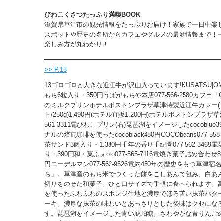
びわこくさつたっぷり満喫BOOK
滋賀県草津市の観光情報をたっぷりお届け！家族で一日中楽
スポットや歴史の名所からカフェやグルメの最新情報まで！
楽しみ方が丸わかり！
>> P.13
13ゴロゴロと大きな近江牛が沢山入っています!KUSATSU|OM
もち6粒入り・350円うばがもちや本店077-566-2580カフェ「C
のミルクプリンホテルボストンプラザ草津特製近江牛カレー(
ト/250g)1,490円(ホテル直販1,200円)ホテルボストンプラザ草
561-3311電びわこプリン(右)琵琶湖をイメージしたcocoblue3
ナルの焙煎珈琲を使ったcocoblack480円COCObeans077-55
茶サンド3個入り・1,380円千年の香り千紀園077-562-3469
り・390円和・菓ふぇoto077-565-7116電焼き菓子詰め合わせ8
円エーデルマン077-562-9526電約450年の歴史をもつ草津
ち」。草津産のもち米でつくった餅をこしあんで包み、白あ
切りをのせた和菓子。ひと口サイズで手軽に食べられます。
を使ったふわふわのスポンジ生地と濃厚でほろ苦い抹茶バタ
ーキ。濃厚な抹茶の味わいとあっさりとした後味はクセにな
す。琵琶湖をイメージした青い琥珀糖。さわやかな青りんご