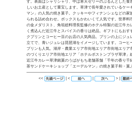
す。表面はシャリシャリ、中は寒天ゼリーのぷるんとした食
しいお土産として重宝します。草津で長年愛されているケー
マン」の人気の焼き菓子。クッキーやフィナンシェなどの家
られる詰め合わせ。ボックスもかわいくて人気です。世界料
の金メダリスト、角垣総料理長監修のホテル特製の近江牛カ
く煮込んだ近江牛とスパイスの香りは絶品。ギフトにもおす
クプリンとコーヒー豆のお店の人気商品。プリンの上にジュ
立てで、青いジュレは琵琶湖をイメージしています。コーヒ
プリンも人気。湖岸・農業エリア市街地エリア市街地エリア
のづくりエリア市街地エリア「ホテルボストンプラザ草津」
近江牛カレー草津銘菓のうばがもち老舗茶舗「千年の香り千
茶サンドケーキショップ「エーデルマン」の焼き菓子和・菓ふ
<<
| <
|
> |