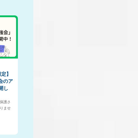
限定】
会のア
開し
保護さ
りませ