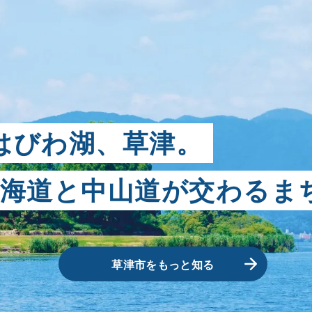
に入りスポット一覧
はびわ湖、草津。
気に入り登録された
東海道と中山道が交わるま
ポットはありません
草津市をもっと知る
りのスポットを登録すると、
この画面でチェックできます。