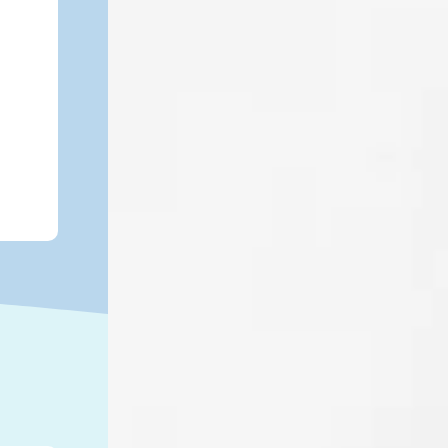
所もあります。農業エリアは、近畿
最大級のビニールハウス群が立ち並
び、草津メロンやいちごなどが栽培
されています。
詳しく見る