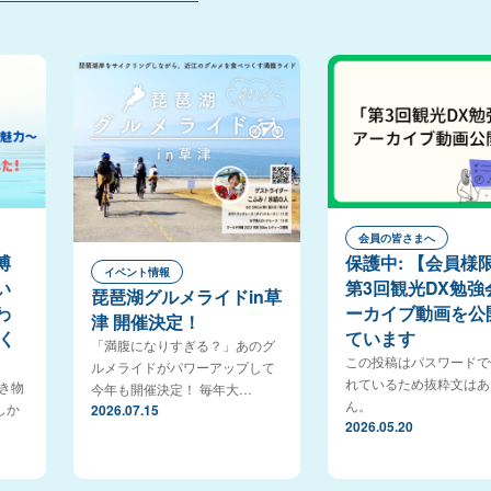
会員の皆さまへ
博
保護中: 【会員様
イベント情報
い
第3回観光DX勉強
琵琶湖グルメライドin草
わ
ーカイブ動画を公
津 開催決定！
く
ています
「満腹になりすぎる？」あのグ
この投稿はパスワードで
ルメライドがパワーアップして
れているため抜粋文はあ
生き物
今年も開催決定！ 毎年大…
ん。
しか
2026.07.15
2026.05.20