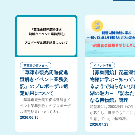
事業者の皆さまへ
イベント情報
「草津市観光周遊促進
【募集開始】琵琶湖
謎解きイベント業務委
物館に学ぶ～知って
託」のプロポーザル選
るようで知らないび
定結果について
湖の魅力～ 『訪ねた
なる博物館』講座
「草津市観光周遊促進謎解きイ
ベント業務委託」のプロポーザ
琵琶湖には2000種以上の
ル選定結果について &n…
が暮らし、世界でもここに
2026.06.15
生息していない固有種…
2026.07.23