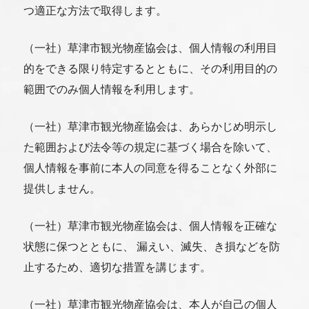
いつでもこの画面でチェックできます。
つ適正な方法で取得します。
アクセス
（一社）草津市観光物産協会は、個人情報の利用目
デジタルパンフレット
的をできる限り特定するとともに、その利用目的の
範囲でのみ個人情報を利用します。
モデルコース
（一社）草津市観光物産協会は、あらかじめ明示し
た範囲および法令等の規定に基づく場合を除いて、
MICE特設サイト
個人情報を事前に本人の同意を得ることなく外部に
提供しません。
Language(Sightseeing)
（一社）草津市観光物産協会は、個人情報を正確な
バス駐車場予約について
状態に保つとともに、 漏えい、滅失、き損などを防
止するため、適切な措置を講じます。
事業者の皆さま(会員・旅行会社など)へ
（一社）草津市観光物産協会は、本人が自己の個人