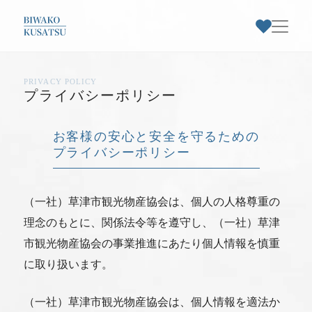
PRIVACY POLICY
お気に入りスポット一覧
プライバシー
ポリシー
トップページ
お客様の安心と安全を守るための
プライバシーポリシー
草津市早わかり
お気に入り登録された
（一社）草津市観光物産協会は、個人の人格尊重の
草津市特集
スポットはありません
理念のもとに、関係法令等を遵守し、（一社）草津
市観光物産協会の事業推進にあたり個人情報を慎重
スポット情報
に取り扱います。
お知らせ・イベント
お気に入りのスポットを登録すると、
（一社）草津市観光物産協会は、個人情報を適法か