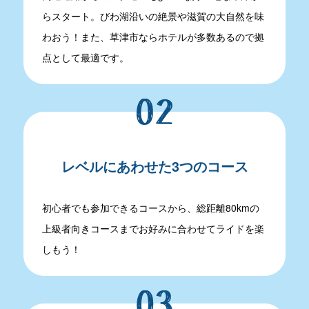
らスタート。びわ湖沿いの絶景や滋賀の大自然を味
わおう！また、草津市ならホテルが多数あるので拠
点として最適です。
一般社団法人 草津市観光物産協会
077-566-3219
〒525-0034滋賀県草津市草津二丁目10-21
受付時間:9:00～16:00(土日祝日は休み)
レベルにあわせた3つのコース
当協会について
初心者でも参加できるコースから、総距離80kmの
採用について
上級者向きコースまでお好みに合わせてライドを楽
リンク集
しもう！
プライバシーポリシー