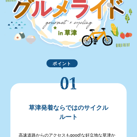
いつでもこの画面でチェックできます。
アクセス
デジタルパンフレット
モデルコース
ポイント
MICE特設サイト
Language(Sightseeing)
バス駐車場予約について
草津発着ならではのサイクル
ルート
事業者の皆さま(会員・旅行会社など)へ
高速道路からのアクセスもgood!な好立地な草津か