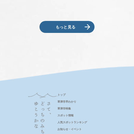
いつでもこの画面でチェックできます。
アクセス
もっと見る
デジタルパンフレット
モデルコース
MICE特設サイト
Language(Sightseeing)
トップ
バス駐車場予約について
草津市早わかり
草津市特集
スポット情報
事業者の皆さま(会員・旅行会社など)へ
人気スポットランキング
お知らせ・イベント