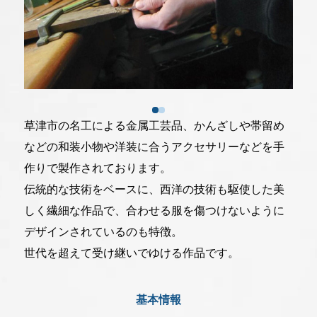
一般社団法人 草津市観光物産協会
077-566-3219
草津市の名工による金属工芸品、かんざしや帯留め
〒525-0034滋賀県草津市草津二丁目10-21
などの和装小物や洋装に合うアクセサリーなどを手
受付時間:9:00～16:00(土日祝日は休み)
作りで製作されております。
伝統的な技術をベースに、西洋の技術も駆使した美
当協会について
しく繊細な作品で、合わせる服を傷つけないように
採用について
デザインされているのも特徴。
リンク集
世代を超えて受け継いでゆける作品です。
プライバシーポリシー
基本情報