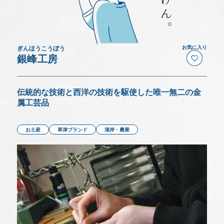
いつでもこの画面でチェックできます。
アクセス
デジタルパンフレット
ぎんほうこうぼう
お気に入り
銀峰工房
モデルコース
伝統的な技術と西洋の技術を駆使した唯一無二の金
属工芸品
MICE特設サイト
お土産
草津ブランド
湖岸・農業
Language(Sightseeing)
バス駐車場予約について
事業者の皆さま(会員・旅行会社など)へ