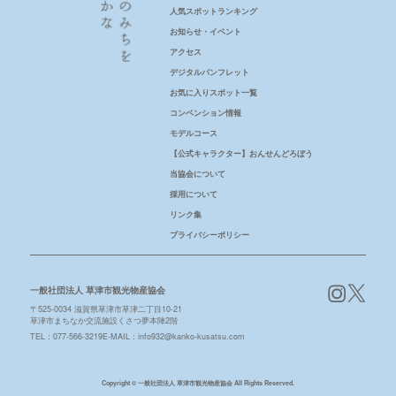
人気スポットランキング
お知らせ・イベント
アクセス
デジタルパンフレット
お気に入りスポット一覧
コンベンション情報
モデルコース
【公式キャラクター】おんせんどろぼう
当協会について
採用について
リンク集
プライバシーポリシー
一般社団法人 草津市観光物産協会
〒525-0034 滋賀県草津市草津二丁目10-21
草津市まちなか交流施設くさつ夢本陣2階
TEL：
077-566-3219
E-MAIL：info932@kanko-kusatsu.com
Copyright © 一般社団法人 草津市観光物産協会 All Rights Reserved.