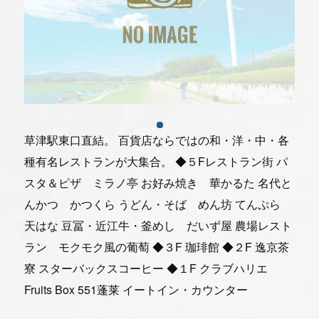
一般社団法人 草津市観光物産協会
077-566-3219
〒525-0034滋賀県草津市草津二丁目10-21
草津駅東口直結。 百貨店ならではの和・洋・中・各
受付時間:9:00～16:00(土日祝日は休み)
種有名レストランが大集合。 ◆５Fレストラン街 パ
スタ＆ピザ ミラノ亭 お好み焼き 華かるた 名代と
んかつ かつくら うどん・そば めん坊 てんぷら
当協会について
天はな 豆冨・近江牛・釜めし だいず屋 農場レスト
採用について
ラン モクモク風の葡萄 ◆３F 珈琲館 ◆２F 逸京茶
リンク集
寮 スターバックスコーヒー ◆１F クラブハリエ
プライバシーポリシー
Fruits Box 551蓬莱 イートイン・カウンター