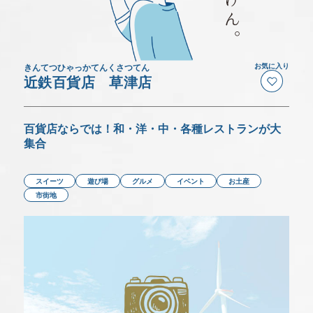
いつでもこの画面でチェックできます。
アクセス
デジタルパンフレット
きんてつひゃっかてんくさつてん
お気に入り
近鉄百貨店 草津店
モデルコース
百貨店ならでは！和・洋・中・各種レストランが大
集合
MICE特設サイト
スイーツ
遊び場
グルメ
イベント
お土産
Language(Sightseeing)
市街地
バス駐車場予約について
事業者の皆さま(会員・旅行会社など)へ