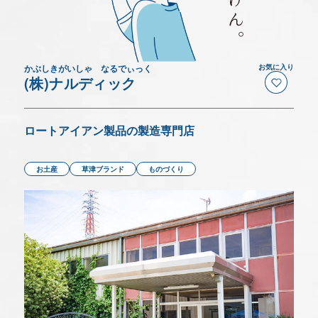
いつでもこの画面でチェックできます。
アクセス
デジタルパンフレット
かぶしきがいしゃ なるでぃっく
お気に入り
(株)ナルディック
モデルコース
ロートアイアン製品の製造専門店
MICE特設サイト
お土産
草津ブランド
ものづくり
Language(Sightseeing)
バス駐車場予約について
事業者の皆さま(会員・旅行会社など)へ