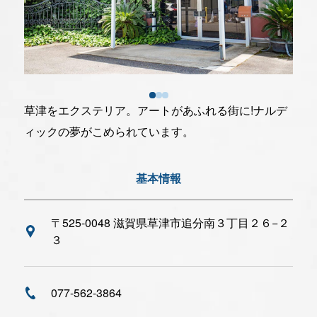
一般社団法人 草津市観光物産協会
077-566-3219
草津をエクステリア。アートがあふれる街に!ナルデ
ィックの夢がこめられています。
〒525-0034滋賀県草津市草津二丁目10-21
受付時間:9:00～16:00(土日祝日は休み)
基本情報
当協会について
〒525-0048 滋賀県草津市追分南３丁目２６−２
採用について
３
リンク集
プライバシーポリシー
077-562-3864