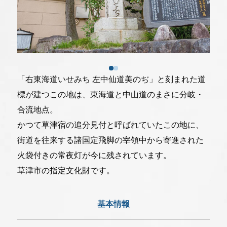
一般社団法人 草津市観光物産協会
077-566-3219
「右東海道いせみち 左中仙道美のぢ」と刻まれた道
標が建つこの地は、東海道と中山道のまさに分岐・
〒525-0034滋賀県草津市草津二丁目10-21
受付時間:9:00～16:00(土日祝日は休み)
合流地点。
かつて草津宿の追分見付と呼ばれていたこの地に、
街道を往来する諸国定飛脚の宰領中から寄進された
当協会について
火袋付きの常夜灯が今に残されています。
採用について
草津市の指定文化財です。
リンク集
プライバシーポリシー
基本情報