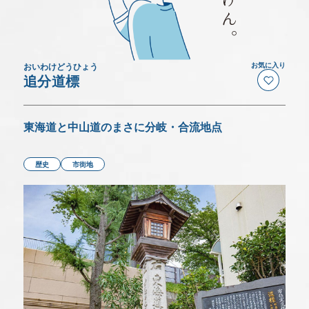
いつでもこの画面でチェックできます。
アクセス
デジタルパンフレット
おいわけどうひょう
お気に入り
追分道標
モデルコース
東海道と中山道のまさに分岐・合流地点
MICE特設サイト
歴史
市街地
Language(Sightseeing)
バス駐車場予約について
事業者の皆さま(会員・旅行会社など)へ